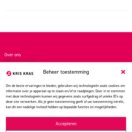
nieuwste
Over ons
Portfolio
Beheer toestemming
Kris Kras stories
Om de beste ervaringen te bieden, gebruiken wij technologieën zoals cookies om
Vacatures
informatie over je apparaat op te slaan en/of te raadplegen. Door in te stemmen
met deze technologieën kunnen wij gegevens zoals surfgedrag of unieke ID's op
Contact
deze site verwerken. Als je geen toestemming geeft of uw toestemming intrekt,
kan dit een nadelige invloed hebben op bepaalde functies en mogelijkheden.
Magazines, campagnes, huisstijlen: vanuit hartje Utrecht werkt
Kris Kras communicatie al ruim 45 jaar aan rake
Accepteren
communicatieoplossingen. Voor minder doen we het niet.