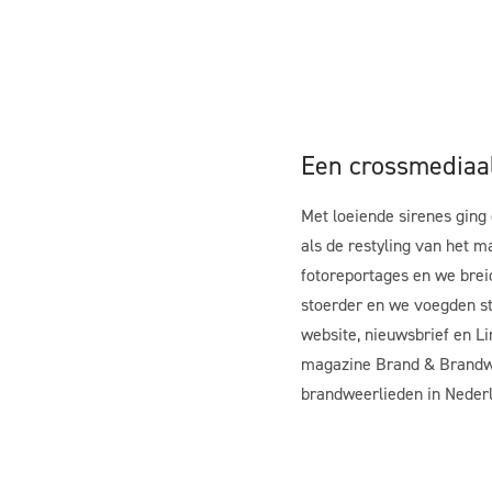
Een crossmediaa
Met loeiende sirenes ging
als de
restyling
van het m
fotoreportages
en we breid
stoerder
en we voegden
s
website, nieuwsbrief en L
magazine
Brand & Brandw
brandweerlieden in Neder