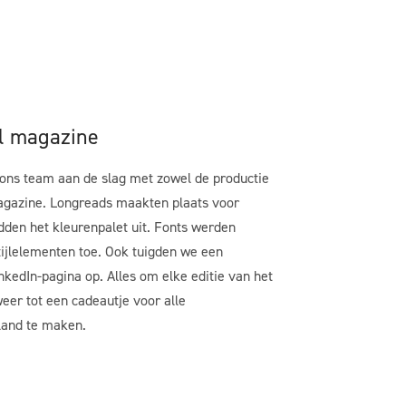
l magazine
 ons team aan de slag met zowel de productie
agazine
.
Longreads maakten plaats voor
den het kleurenpalet uit. F
onts werden
tijlelementen toe.
Ook tuigden we
een
inkedIn-pagina op
. Alles om elke editie van
het
eer tot een cadeautje voor
alle
land
te maken.