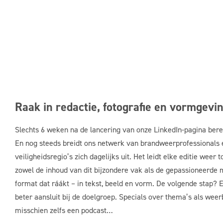
Raak in redactie, fotografie en vormgevi
Slechts
6 weken na de lancering van onze LinkedIn-pagina bere
En nog steeds breidt ons netwerk van brandweerprofessionals 
veiligheidsregio’s zich dagelijks uit. Het leidt elke
editie weer
to
zowel de inhoud van dit bijzondere vak als de
gepassioneerde
format dat ráákt – in tekst, beeld en vorm. De volgende stap? 
beter aansluit bij de doelgroep
.
S
pecials over thema’s als weer
misschien zelfs een podcast…