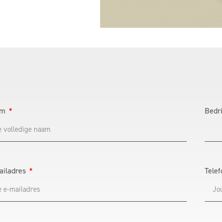
am
Bedri
ailadres
Telef