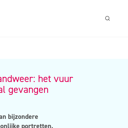
andweer: het vuur
al gevangen
an bijzondere
onlijke portretten
,