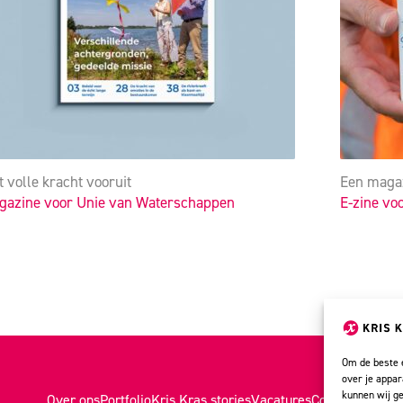
 volle kracht vooruit
Een magaz
gazine voor Unie van Waterschappen
E-zine vo
Om de beste e
over je appar
kunnen wij ge
Over ons
Portfolio
Kris Kras stories
Vacatures
Contact