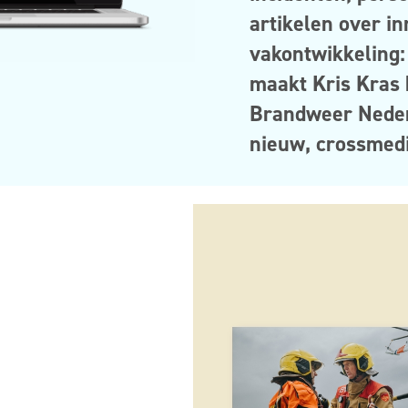
a
rtikelen over in
va
kontwikkeling
maakt Kris Kras 
Brandweer Neder
nieuw,
crossmed