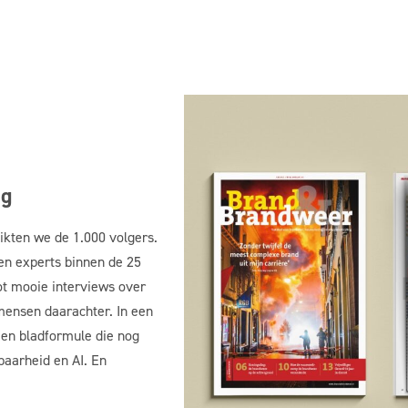
ng
ikten we de 1.000 volgers.
en experts binnen de 25
t mooie interviews over
mens
en
daar
achter. In een
Een bladformule die nog
baarheid en AI
. E
n