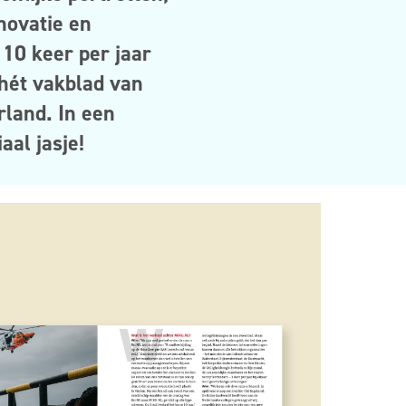
novatie en
:
10
keer per jaar
hét vakblad van
land. In een
iaal
jasje!