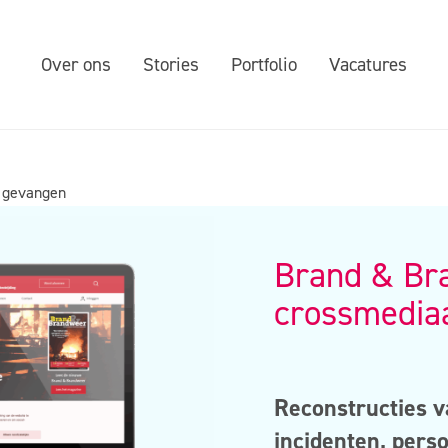
Over ons
Stories
Portfolio
Vacatures
l gevangen
Brand & Br
crossmedia
Reconstructies v
incidenten
, p
erso