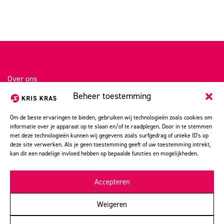
Over ons
Beheer toestemming
Portfolio
Kris Kras stories
Om de beste ervaringen te bieden, gebruiken wij technologieën zoals cookies om
informatie over je apparaat op te slaan en/of te raadplegen. Door in te stemmen
Vacatures
met deze technologieën kunnen wij gegevens zoals surfgedrag of unieke ID's op
deze site verwerken. Als je geen toestemming geeft of uw toestemming intrekt,
Contact
kan dit een nadelige invloed hebben op bepaalde functies en mogelijkheden.
Magazines, campagnes, huisstijlen: vanuit hartje Utrecht werkt
Kris Kras communicatie al ruim 45 jaar aan rake
Accepteren
communicatieoplossingen. Voor minder doen we het niet.
Weigeren