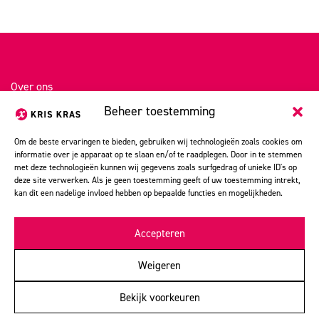
Over ons
Beheer toestemming
Portfolio
Kris Kras stories
Om de beste ervaringen te bieden, gebruiken wij technologieën zoals cookies om
informatie over je apparaat op te slaan en/of te raadplegen. Door in te stemmen
Vacatures
met deze technologieën kunnen wij gegevens zoals surfgedrag of unieke ID's op
deze site verwerken. Als je geen toestemming geeft of uw toestemming intrekt,
Contact
kan dit een nadelige invloed hebben op bepaalde functies en mogelijkheden.
Magazines, campagnes, huisstijlen: vanuit hartje Utrecht werkt
Kris Kras communicatie al ruim 45 jaar aan rake
Accepteren
communicatieoplossingen. Voor minder doen we het niet.
Weigeren
Bekijk voorkeuren
©
2026
Kris Kras communicatie