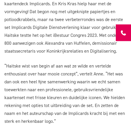
kaartendeck Implicards. En Kris Kras hielp haar met de
vormgeving! Dat begon nog met uitgeknipte papiertjes en
potloodkrabbels, maar na twee verbeterrondes was de eerste
set Implicards Digitale Dienstverlening klaar voor gebruik.
Haitske testte het op het iBestuur Congres 2023. Met onder de
800 aanwezigen ook Alexandra van Huffelen, demissionair
staatssecretaris voor Koninkrijksrelaties en Digitalisering.
“Haitske wist van begin af aan wat ze wilde en vertelde
enthousiast over haar mooie concept”, vertelt Anne. “Het was
dan ook een heel fijne samenwerking waarin we echt samen
toewerkten naar een professionele, gebruiksvriendelijke
kaartenset met frisse kleuren en duidelijke iconen. We hielden
rekening met opties tot uitbreiding van de set. En zetten de
naam en het auteurschap van de Implicards kracht bij met een
sterk en herkenbaar logo.”