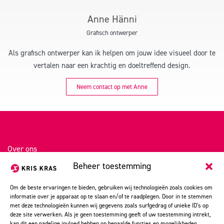
Anne Hänni
Grafisch ontwerper
Als grafisch ontwerper kan ik helpen om jouw idee visueel door te
vertalen naar een krachtig en doeltreffend design.
Neem contact op met Anne
Over ons
Beheer toestemming
Portfolio
Kris Kras stories
Om de beste ervaringen te bieden, gebruiken wij technologieën zoals cookies om
informatie over je apparaat op te slaan en/of te raadplegen. Door in te stemmen
Vacatures
met deze technologieën kunnen wij gegevens zoals surfgedrag of unieke ID's op
deze site verwerken. Als je geen toestemming geeft of uw toestemming intrekt,
Contact
kan dit een nadelige invloed hebben op bepaalde functies en mogelijkheden.